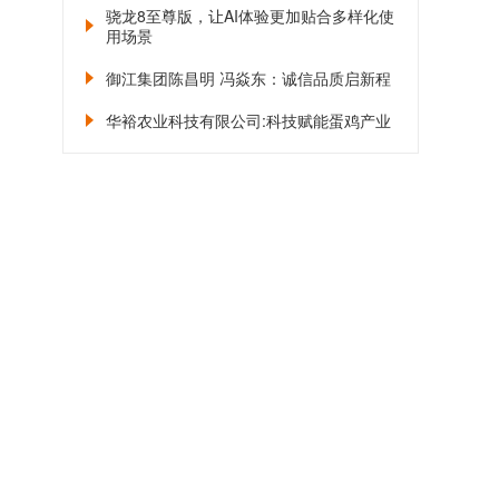
骁龙8至尊版，让AI体验更加贴合多样化使
用场景
御江集团陈昌明 冯焱东：诚信品质启新程
华裕农业科技有限公司:科技赋能蛋鸡产业