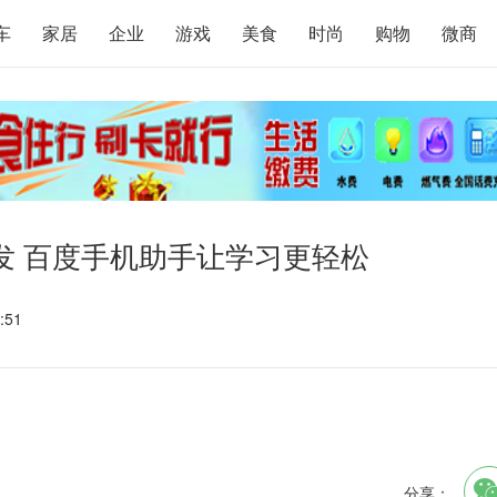
车
家居
企业
游戏
美食
时尚
购物
微商
发 百度手机助手让学习更轻松
:51
分享：