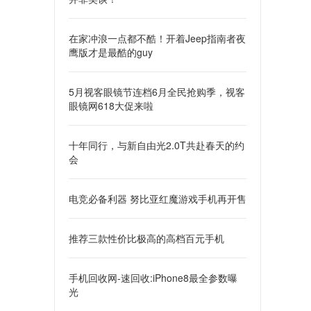
在家冲浪一点都不酷！开着Jeep指南者夜
鹰版才是最酷的guy
5月视客眼镜节连档6月全民抢购季，视客
眼镜网618大促来啦
十年同行，与新自由光2.0T共赴春天的约
会
电竞必备利器 努比亚红魔游戏手机再开售
推荐三款性价比极高的高档百元手机
手机回收网-速回收:iPhone8最全参数曝
光