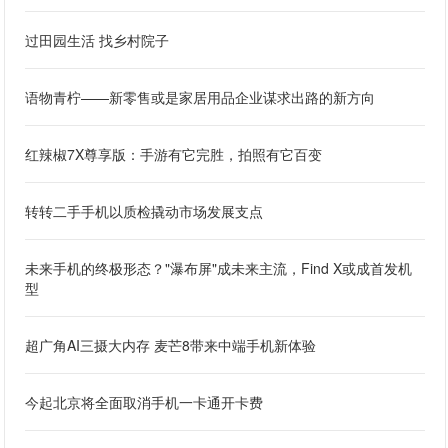
过田园生活 找乡村院子
语物青柠——新零售或是家居用品企业谋求出路的新方向
红辣椒7X尊享版：手游有它完胜，拍照有它百变
转转二手手机以质检撬动市场发展支点
未来手机的终极形态？"瀑布屏"成未来主流，Find X或成首发机
型
超广角AI三摄大内存 麦芒8带来中端手机新体验
今起北京将全面取消手机一卡通开卡费