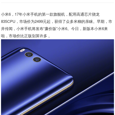
小米6，17年小米手机的第一款旗舰机，配用高通芯片骁龙
835CPU，市场价为2499元起，获得了众多米糊的亲睐。早期，市
井传闻，小米手机将发布“廉价版”小米6。今日，新版本小米6来
啦，市场价比正版划算许多 。