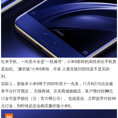
红米手机，一向至今全是“一机难寻”，小米6那样的高性价比手机更
是如此。“廉价版”小米6来啦，许多 人毫无疑问担忧是不是买的
到。
实际上，新版本小米6将于2020年双十一先发，11月8日10点全服
务平台打开预定 。天猫商城、京东商城旗靓店，
客户预付款99元
订金可提早锁住
（注：官方网公示）
。
也就是说，立即提早付款99
元订金，到时候必定会购买廉价版小米6。