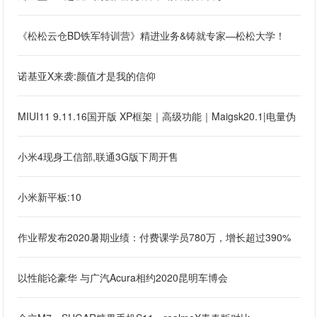
《松松云仓BD铁军特训营》精进业务&铸就专家—松松大学！
诺基亚X来袭:颜值才是我的信仰
MIUI11 9.11.16国开版 XP框架｜高级功能｜Maigsk20.1|电量伪
小米4现身工信部,联通3G版下周开售
小米新平板:10
作业帮发布2020暑期业绩：付费课学员780万，增长超过390%
以性能论豪华 与广汽Acura相约2020昆明车博会