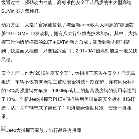
级通过性，强劲动力性能，高标准的安全工艺品质的中大型高端
SUV的实力双标杆。
动力方面，大指挥官家族搭载了与全新Jeep牧马人同源的"超强芯
脏"2.0T GME T4发动机，拥有八大行业领先技术加持。其中，大指
挥官汽油版所搭载的2.0T＋9AT的动力总成，能做到动力随叫随
到，快速而又稳健。只要轻踩油门，2.0T+9AT如高铁加速一般又快
又稳。
安全方面，作为"2019年度安全车"，大指挥官家族在安全方面无需
担忧，车辆不仅有80余项主被动安全科技时刻保护，亦有同级标杆
的78%高强度钢材车身，1300Mpa以上的超高强度钢的使用率达到
了13%。全新Jeep指挥官PHEV同样采用美国最高安全标准IIHS打
造，从而为车辆带来了超过了军用潜艇级强度标准，安全一脉相
承。