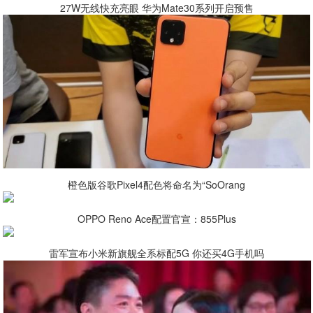
27W无线快充亮眼 华为Mate30系列开启预售
橙色版谷歌Pixel4配色将命名为“SoOrang
OPPO Reno Ace配置官宣：855Plus
雷军宣布小米新旗舰全系标配5G 你还买4G手机吗