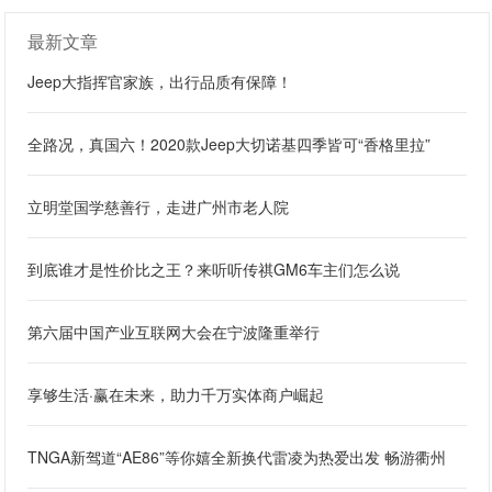
最新文章
Jeep大指挥官家族，出行品质有保障！
全路况，真国六！2020款Jeep大切诺基四季皆可“香格里拉”
立明堂国学慈善行，走进广州市老人院
到底谁才是性价比之王？来听听传祺GM6车主们怎么说
第六届中国产业互联网大会在宁波隆重举行
享够生活·赢在未来，助力千万实体商户崛起
TNGA新驾道“AE86”等你嬉全新换代雷凌为热爱出发 畅游衢州