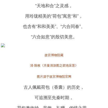
“天地和合”之灵感，
用玲珑精美的“荷包”寓意“和”，
也含有“和和美美”、“六合同春”、
“六合如意”的殷切美意。
故宫博物院藏
清·陈枚《月曼清游图之碧池采莲》
图片源于故宫博物院官网
古人佩戴荷包（香囊）的历史，
可追溯至先秦时期，
荷包兼收纳、装饰、礼赠、传情之用，