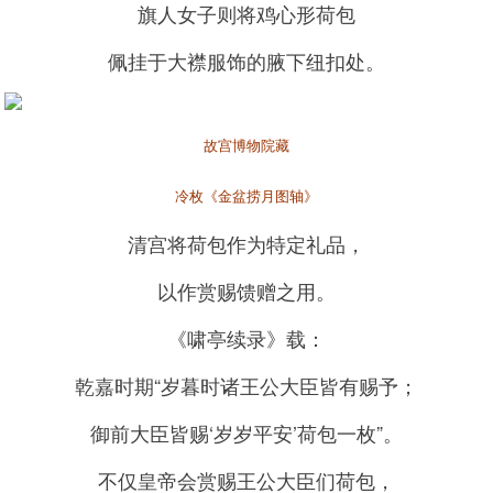
旗人女子则将鸡心形荷包
佩挂于大襟服饰的腋下纽扣处。
故宫博物院藏
冷枚《金盆捞月图轴》
清宫将荷包作为特定礼品，
以作赏赐馈赠之用。
《啸亭续录》载：
乾嘉时期“岁暮时诸王公大臣皆有赐予；
御前大臣皆赐‘岁岁平安’荷包一枚”。
不仅皇帝会赏赐王公大臣们荷包，