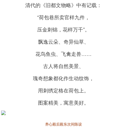
清代的《旧都文物略》中有记载：
“荷包巷所卖官样九件，
压金刺锦，花样万千”。
飘逸云朵、奇异仙草、
花鸟鱼虫、飞禽走兽……
古人将自然美景、
瑰奇想象都化作生动纹饰，
用刺绣定格在荷包上。
图案精美，寓意美好。
养心殿后殿东次间陈设