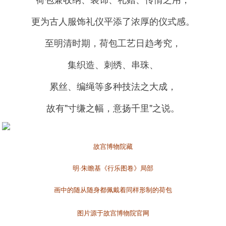
更为古人服饰礼仪平添了浓厚的仪式感。
至明清时期，荷包工艺日趋考究，
集织造、刺绣、串珠、
累丝、编绳等多种技法之大成，
故有"寸缣之幅，意扬千里"之说。
故宫博物院藏
明·朱瞻基《行乐图卷》局部
画中的随从随身都佩戴着同样形制的荷包
图片源于故宫博物院官网