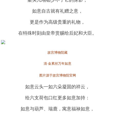
如意自古就有礼赠之意，
更是作为高级贵重的礼物，
在特殊时刻由皇帝赏赐给后妃和大臣。
故宫博物院藏
清·金累丝万年如意
图片源于故宫博物院官网
如意云头一如六朵凝固的祥云，
给六支荷包口红更多如意加持：
如意与葫芦、瑞鹿，寓意福禄如意，