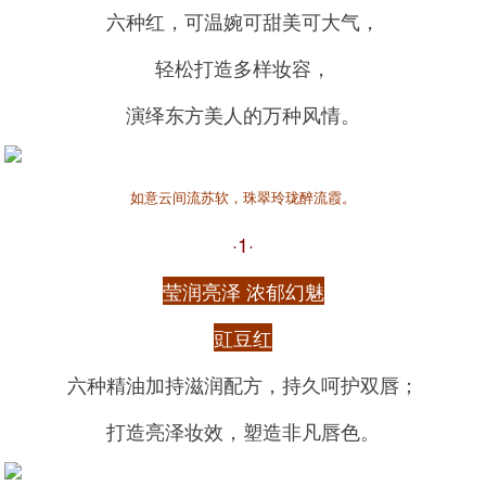
六种红，可温婉可甜美可大气，
轻松打造多样妆容，
演绎东方美人的万种风情。
如意云间流苏软，珠翠玲珑醉流霞。
·1·
莹润亮泽 浓郁幻魅
豇豆红
六种精油加持滋润配方，持久呵护双唇；
打造亮泽妆效，塑造非凡唇色。