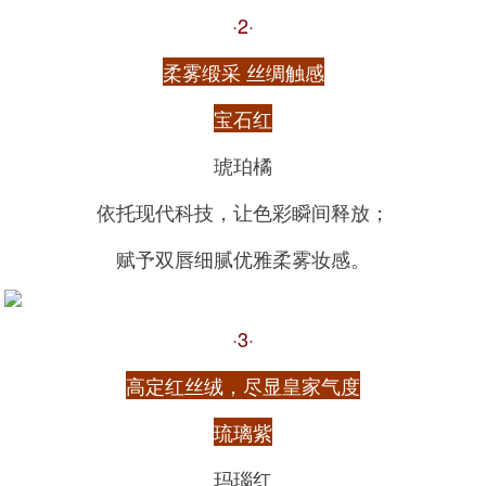
·2·
柔雾缎采 丝绸触感
宝石红
琥珀橘
依托现代科技，让色彩瞬间释放；
赋予双唇细腻优雅柔雾妆感。
·3·
高定红丝绒，尽显皇家气度
琉璃紫
玛瑙红