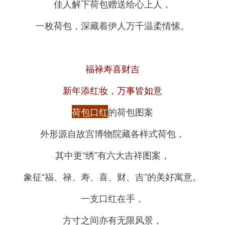
佳人解下荷包赠送给心上人，
一枚荷包，深藏着伊人万千温柔情愫。
福禄寿喜财吉
新年添红妆，万事皆如意
荷包口红
的荷包图案
外形源自故宫博物院藏各样式荷包，
其中更“绣”有六大吉祥图案，
象征“福、禄、寿、喜、财、吉”的美好寓意。
一支口红在手，
方寸之间亦有无限风景，