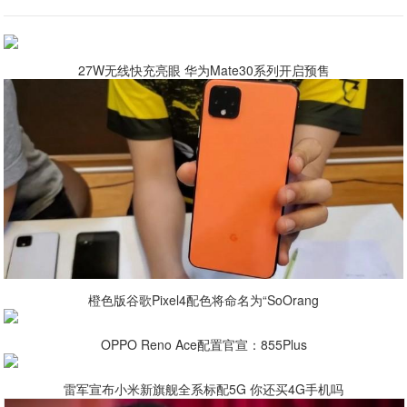
27W无线快充亮眼 华为Mate30系列开启预售
橙色版谷歌Pixel4配色将命名为“SoOrang
OPPO Reno Ace配置官宣：855Plus
雷军宣布小米新旗舰全系标配5G 你还买4G手机吗