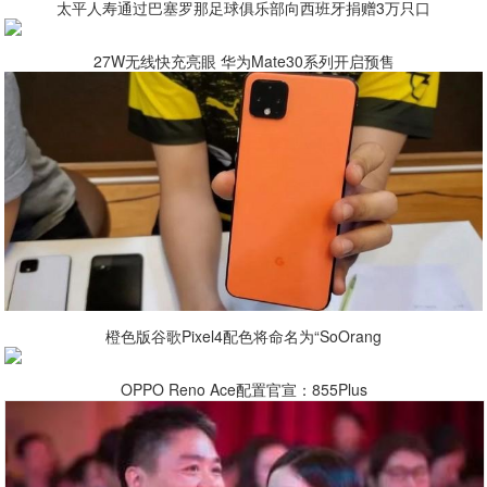
太平人寿通过巴塞罗那足球俱乐部向西班牙捐赠3万只口
27W无线快充亮眼 华为Mate30系列开启预售
橙色版谷歌Pixel4配色将命名为“SoOrang
OPPO Reno Ace配置官宣：855Plus