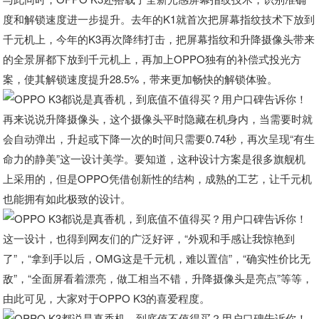
度和解锁速度进一步提升。去年的K1就首次把屏幕指纹技术下放到
千元机上，今年的K3再次降纬打击，把屏幕指纹和升降摄像头带来
的全景屏都下放到千元机上，再加上OPPO独有的补偿式投光方
案，使其解锁速度提升28.5%，带来更加畅快的解锁体验。
再来说说升降摄像头，这个摄像头平时隐藏在机身内，当需要时就
会自动弹出，升起或下降一次的时间只需要0.74秒，再次呈现“有生
命力的静美”这一设计美学。要知道，这种设计方案是很多旗舰机
上采用的，但是OPPO凭借创新性的结构，成熟的工艺，让千元机
也能拥有如此极致的设计。
这一设计，也得到网友们的广泛好评，“外观和手感让我惊艳到
了”，“拿到手以后，OMG这是千元机，难以置信”，“确实性价比无
敌”，“全面屏看着漂亮，做工相当不错，升降摄像头是亮点”等等，
由此可见，大家对于OPPO K3的喜爱程度。