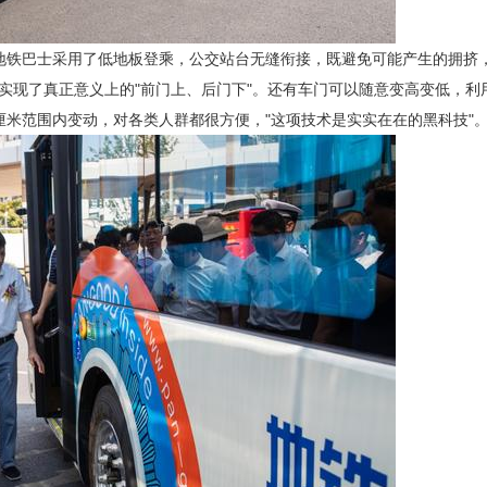
源地铁巴士采用了低地板登乘，公交站台无缝衔接，既避免可能产生的拥挤
实现了真正意义上的"前门上、后门下"。还有车门可以随意变高变低，利
厘米范围内变动，对各类人群都很方便，"这项技术是实实在在的黑科技"