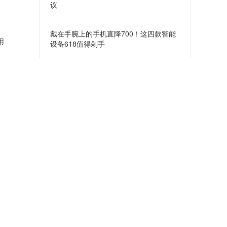
议
，
戴在手腕上的手机直降700！这四款智能
用
设备618值得剁手
。