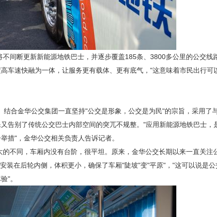
将不间断更新新能源地铁巴士，并逐步覆盖185条、3800多公里的公交线
高车速快融为一体，让服务更有载体、更有底气，"这意味着市民出行可
"。结合金华公交集团一直坚持"公交是形象，公交是为民"的宗旨，采用了
又告别了传统公交巴士内部空间的突兀不规整。"应用新能源地铁巴士，
举措"，金华公交相关负责人告诉记者。
很大的不同，车厢内没有台阶，很平坦。原来，金华公交长期以来一直关注
安装在后轮内侧，体积更小，确保了车厢"陡坡"变"平原"，"这可以说是公
验"。