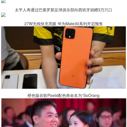
太平人寿通过巴塞罗那足球俱乐部向西班牙捐赠3万只口
27W无线快充亮眼 华为Mate30系列开启预售
橙色版谷歌Pixel4配色将命名为“SoOrang