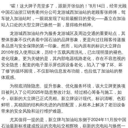
“嚯！这大牌子亮堂多了，跟新开张似的！”8月14日，经常光顾
中国石油浙江销售衢州分公司龙游城西加油站的老顾客张师傅，驾
车驶入加油站时，一眼就发现了站前最醒目的变化——矗立在加油
站入口处的大型立牌已焕然一新，显得格外精神。
龙游城西加油站作为服务龙游城区及周边交通的重要站点，其
整体形象不仅代表着中国石油的品牌形象，更是向过往顾客传递服
务品质与安全保障的第一印象。然而，站内原有的标识大立牌自
2010年投入使用以来，历经十五载风雨洗礼，已出现明显的褪色、
老化现象。更为关键的是，其内部电器线路老化，存在不容忽视的
安全隐患；配套的电子显示屏也因设备老化，陷入了“修了坏、坏
了修”的循环困境，不仅影响信息发布功能，也拉低了加油站的整
体观感。
为彻底消除隐患、提升形象、优化服务环境，该大立牌更换项
目被列入了公司2025年隐患整改计划。经过精心筹备与施工，如
今，崭新的大立牌已正式亮相。新立牌设计现代、标识清晰、色彩
鲜明，其稳固的结构和先进的内部配置，从根本上解决了老旧设备
带来的安全风险和运行维护难题。
尤其值得一提的是，新立牌与加油站东侧于2024年11月按中国
石油最新标准建成投运的充电站交相辉映，崭新的充电站与焕然一