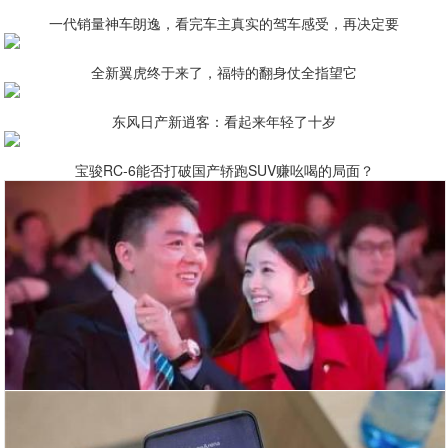
一代销量神车朗逸，看完车主真实的驾车感受，再决定要
全新翼虎终于来了，福特的翻身仗全指望它
东风日产新逍客：看起来年轻了十岁
宝骏RC-6能否打破国产轿跑SUV赚吆喝的局面？