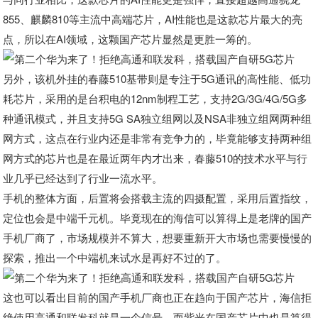
855、麒麟810等主流中高端芯片，AI性能也是这款芯片最大的亮
点，所以在AI领域，这颗国产芯片显然是更胜一筹的。
另外，该机外挂的春藤510基带则是专注于5G通讯的高性能、低功
耗芯片，采用的是台积电的12nm制程工艺，支持2G/3G/4G/5G多
种通讯模式，并且支持5G SA独立组网以及NSA非独立组网两种组
网方式，这点在行业内还是非常有竞争力的，毕竟能够支持两种组
网方式的芯片也是在最近两年内才出来，春藤510的技术水平与行
业几乎已经达到了行业一流水平。
手机的整体方面，后置将会搭载主流的四摄配置，采用后置指纹，
定位也会是中端千元机。毕竟现在的海信可以算得上是老牌的国产
手机厂商了，市场规模并不算大，想要重新开大市场也需要慢慢的
探索，推出一个中端机来试水是再好不过的了。
这也可以看出目前的国产手机厂商也正在趋向于国产芯片，海信拒
绝使用高通和联发科就是一个信号，而紫光在国产芯片中也是算得