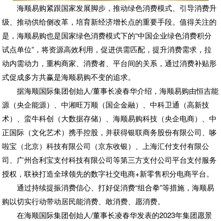
海顺易购紧跟国家发展脚步，推动绿色消费模式、引导消费升
级、推动供给侧改革，培育新经济增长点的重要手段。值得关注的
是，海顺易购也是国家绿色消费模式下的“中国企业绿色消费积分
试点单位”，将资源高效利用，促进供需匹配，提升消费需求，拉
动内需动力，重构商家、消费者、平台间的关系，通过消费补贴形
式促成多方共赢是海顺易购不变的追求。
据海顺国际集团创始人/董事长凌春华介绍，海顺易购由恒吉能
源（央企能源）、中湘旺万顺（国企金融）、中科卫通（高新技
术）、蛮牛科创（大数据存储）、海顺易购科技（央企电商）、中
正国际（文化艺术）携手控股，并获得银联商务股份有限公司、哆
啦宝（北京）科技有限公司（京东收银）、上海汇付支付有限公
司、广州合利宝支付科技有限公司等第三方支付公司平台支付服务
授权，联袂打造全球领先的数字社交电商+新零售积分电商平台。
通过持续提振消费信心、打好促消费“组合拳”等措施，海顺易
购以切实行动带动居民能消费、敢消费、愿消费。
在海顺国际集团创始人/董事长凌春华发表的2023年集团愿景