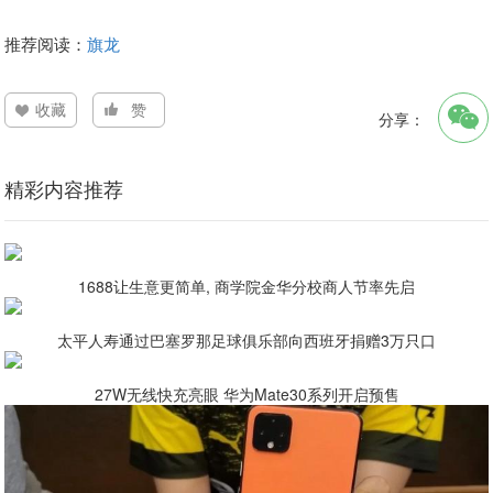
推荐阅读：
旗龙
收藏
赞
分享：
精彩内容推荐
1688让生意更简单, 商学院金华分校商人节率先启
太平人寿通过巴塞罗那足球俱乐部向西班牙捐赠3万只口
27W无线快充亮眼 华为Mate30系列开启预售