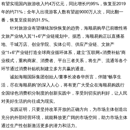
有望实现国内旅游收入约4万亿元，同比增长约95%，恢复至2019
年的约71%；全年入出境游客人数有望超9000万人次，同比翻一
番，恢复至疫前的31.5%。
针对旅游业有望继续加快恢复的趋势，海顺易购早已前瞻性将
文旅产业纳入其“1+6”产业链规划中。据悉，海顺易购正以直播基
地、千城万店、创业学院、实体公司、供应产业链、文旅产
业“1+6”产业链打造全球商业循环体系，建立“互联网+消费补贴”商
业模式，重构商家、消费者、平台三者关系，将生产、流通等各个
环节通过消费补贴机制建立多方共赢的通道。
诚如海顺国际集团创始人/董事长凌春华所言，伴随“畅享生
活，尽在海顺易购”的深入人心，将有更广大受众在海顺易购践行
全国绿色消费积分制度的创新实践中，享受到切实的利好，让人民
对美好生活的向往成为现实。
实践证明，只要坚持改革开放的正确方向，为市场主体创造出
充分的外部经营环境，就能释放更广阔的市场空间，助力市场主体
通过生产性创新激活更多的潜力和活力。